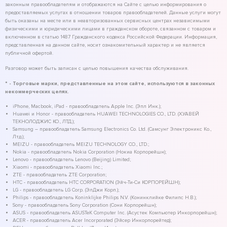
законным правообладателям и отображаются на Сайте с целью информирования о
предоставляемых услугах в отношении товаров правообладателей. Данные услуги могут
быть оказаны на месте или в неавторизованных сервисных центрах независимыми
физическими и юридическими лицами в гражданском обороте, связанном с товаром и
включенном в статью 1487 Гражданского кодекса Российской Федерации. Информация,
представленная на данном сайте, носит ознакомительный характер и не является
публичной офертой.
Разговор может быть записан с целью повышения качества обслуживания.
* - Торговые марки, представленные на этом сайте, используются в законных
некоммерческих целях.
iPhone, Macbook, iPad - правообладатель Apple Inc. (Эпл Инк.);
Huawei и Honor - правообладатель HUAWEI TECHNOLOGIES CO., LTD. (ХУАВЕЙ
ТЕКНОЛОДЖИС КО., ЛТД.);
Samsung – правообладатель Samsung Electronics Co. Ltd. (Самсунг Электроникс Ко.,
Лтд.);
MEIZU - правообладатель MEIZU TECHNOLOGY CO., LTD.;
Nokia - правообладатель Nokia Corporation (Нокиа Корпорейшн);
Lenovo - правообладатель Lenovo (Beijing) Limited;
Xiaomi - правообладатель Xiaomi Inc.;
ZTE - правообладатель ZTE Corporation;
HTC - правообладатель HTC CORPORATION (Эйч-Ти-Си КОРПОРЕЙШН);
LG - правообладатель LG Corp. (ЭлДжи Корп.);
Philips - правообладатель Koninklijke Philips N.V. (Конинклийке Филипс Н.В.);
Sony - правообладатель Sony Corporation (Сони Корпорейшн);
ASUS - правообладатель ASUSTeK Computer Inc. (Асустек Компьютер Инкорпорейшн);
ACER - правообладатель Acer Incorporated (Эйсер Инкорпорейтед);