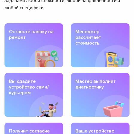
задачами любой сложности, любой направленности и
любой специфики.
Оставьте заявку на
Менеджер
ремонт
рассчитает
стоимость
Вы сдадите
Мастер выполнит
устройство сами/
диагностику
курьером
Получит согласие
Ваше устройство