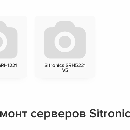
 SRH1221
Sitronics SRH5221
V5
онт серверов Sitroni