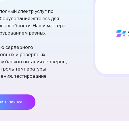
олный спектр услуг по
орудования Sitronics для
способности. Наши мастера
орудованием разных
ию серверного
новных и резервных
ну блоков питания серверов,
нтроль температуры
дения, тестирование
.
Оставить заявку