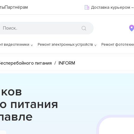
ты
Партнёрам
Доставка курьером –
нт видеотехники
Ремонт электронных устройств
Ремонт фототехн
бесперебойного питания
/
INFORM
иков
о питания
лавле