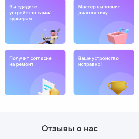
Вы сдадите
Мастер выполнит
устройство сами/
диагностику
курьером
Получит согласие
Ваше устройство
на ремонт
исправно!
Отзывы о нас