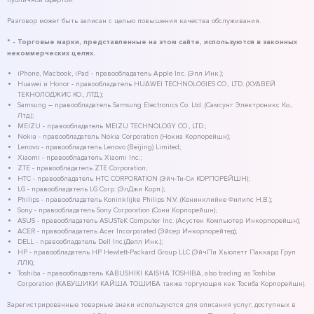
публичной офертой.
Разговор может быть записан с целью повышения качества обслуживания.
* - Торговые марки, представленные на этом сайте, используются в законных
некоммерческих целях.
iPhone, Macbook, iPad - правообладатель Apple Inc. (Эпл Инк.);
Huawei и Honor - правообладатель HUAWEI TECHNOLOGIES CO., LTD. (ХУАВЕЙ
ТЕКНОЛОДЖИС КО., ЛТД.);
Samsung – правообладатель Samsung Electronics Co. Ltd. (Самсунг Электроникс Ко.,
Лтд.);
MEIZU - правообладатель MEIZU TECHNOLOGY CO., LTD.;
Nokia - правообладатель Nokia Corporation (Нокиа Корпорейшн);
Lenovo - правообладатель Lenovo (Beijing) Limited;
Xiaomi - правообладатель Xiaomi Inc.;
ZTE - правообладатель ZTE Corporation;
HTC - правообладатель HTC CORPORATION (Эйч-Ти-Си КОРПОРЕЙШН);
LG - правообладатель LG Corp. (ЭлДжи Корп.);
Philips - правообладатель Koninklijke Philips N.V. (Конинклийке Филипс Н.В.);
Sony - правообладатель Sony Corporation (Сони Корпорейшн);
ASUS - правообладатель ASUSTeK Computer Inc. (Асустек Компьютер Инкорпорейшн);
ACER - правообладатель Acer Incorporated (Эйсер Инкорпорейтед);
DELL - правообладатель Dell Inc.(Делл Инк.);
HP - правообладатель HP Hewlett-Packard Group LLC (ЭйчПи Хьюлетт Паккард Груп
ЛЛК);
Toshiba - правообладатель KABUSHIKI KAISHA TOSHIBA, also trading as Toshiba
Corporation (КАБУШИКИ КАЙША ТОШИБА также торгующая как Тосиба Корпорейшн).
Зарегистрированные товарные знаки используются для описания услуг, доступных в