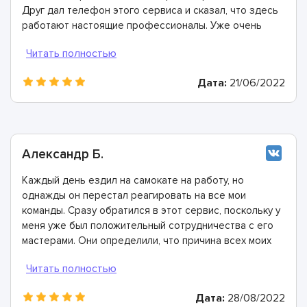
Друг дал телефон этого сервиса и сказал, что здесь
работают настоящие профессионалы. Уже очень
скоро я сам в этом убедился: мастера провели
диагностику и рассказали, что необходимо заменить
подшипники, промыть некоторые детали и заполнить
Дата:
21/06/2022
смазкой. Все было выполнено всего за пару часов,
всем рекомендую ASC сервис!
Александр Б.
Каждый день ездил на самокате на работу, но
однажды он перестал реагировать на все мои
команды. Сразу обратился в этот сервис, поскольку у
меня уже был положительный сотрудничества с его
мастерами. Они определили, что причина всех моих
проблем- окисление контактов. В течение часа все
разобрали, почистили, проверили состояние всех
проводов. Ребята - настоящие профессионалы!
Дата:
28/08/2022