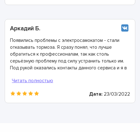
Аркадий Б.
Появились проблемы с электросамокатом - стали
отказывать тормоза. Я сразу понял, что лучше
обратиться к профессионалам, так как столь
серьёзную проблему под силу устранить только им.
Под рукой оказались контакты данного сервиса и я в
ближайший свободный день сюда приехал.
Сервисные инженеры диагностику и рассказали, что
причина неполадки кроется в оторвавшемся тросе.
Дата:
23/03/2022
Заменили его в тот же день, огромное спасибо!