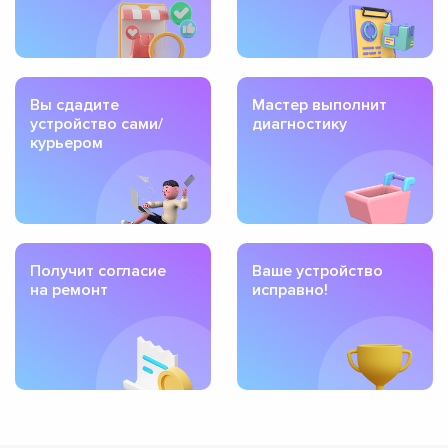
Вы сдадите
Мастер выполнит
устройство сами/
диагностику
курьером
Получит согласие
Ваше устройство
на ремонт
исправно!