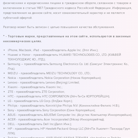
физическими и юридическими лицами в гражданском обороте, связанном с товаром и
включенном в статью 1487 Гражданского кодекса Российской Федерации. Информация,
представленная на данном сайте, носит ознакомительный характер и не является
публичной офертой.
Разговор может быть записан с целью повышения качества обслуживания.
* - Торговые марки, представленные на этом сайте, используются в законных
некоммерческих целях.
iPhone, Macbook, iPad - правообладатель Apple Inc. (Эпл Инк.);
Huawei и Honor - правообладатель HUAWEI TECHNOLOGIES CO., LTD. (ХУАВЕЙ
ТЕКНОЛОДЖИС КО., ЛТД.);
Samsung – правообладатель Samsung Electronics Co. Ltd. (Самсунг Электроникс Ко.,
Лтд.);
MEIZU - правообладатель MEIZU TECHNOLOGY CO., LTD.;
Nokia - правообладатель Nokia Corporation (Нокиа Корпорейшн);
Lenovo - правообладатель Lenovo (Beijing) Limited;
Xiaomi - правообладатель Xiaomi Inc.;
ZTE - правообладатель ZTE Corporation;
HTC - правообладатель HTC CORPORATION (Эйч-Ти-Си КОРПОРЕЙШН);
LG - правообладатель LG Corp. (ЭлДжи Корп.);
Philips - правообладатель Koninklijke Philips N.V. (Конинклийке Филипс Н.В.);
Sony - правообладатель Sony Corporation (Сони Корпорейшн);
ASUS - правообладатель ASUSTeK Computer Inc. (Асустек Компьютер Инкорпорейшн);
ACER - правообладатель Acer Incorporated (Эйсер Инкорпорейтед);
DELL - правообладатель Dell Inc.(Делл Инк.);
HP - правообладатель HP Hewlett-Packard Group LLC (ЭйчПи Хьюлетт Паккард Груп
ЛЛК);