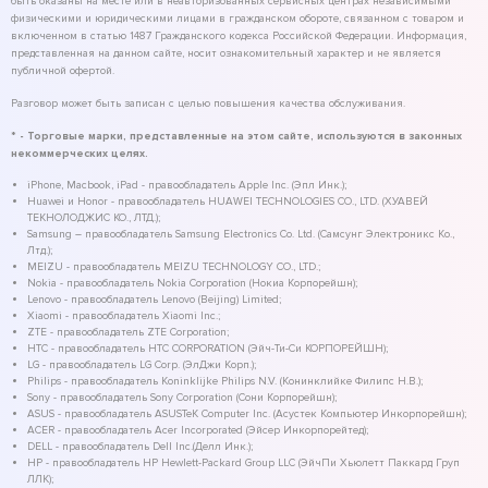
быть оказаны на месте или в неавторизованных сервисных центрах независимыми
физическими и юридическими лицами в гражданском обороте, связанном с товаром и
включенном в статью 1487 Гражданского кодекса Российской Федерации. Информация,
представленная на данном сайте, носит ознакомительный характер и не является
публичной офертой.
Разговор может быть записан с целью повышения качества обслуживания.
* - Торговые марки, представленные на этом сайте, используются в законных
некоммерческих целях.
iPhone, Macbook, iPad - правообладатель Apple Inc. (Эпл Инк.);
Huawei и Honor - правообладатель HUAWEI TECHNOLOGIES CO., LTD. (ХУАВЕЙ
ТЕКНОЛОДЖИС КО., ЛТД.);
Samsung – правообладатель Samsung Electronics Co. Ltd. (Самсунг Электроникс Ко.,
Лтд.);
MEIZU - правообладатель MEIZU TECHNOLOGY CO., LTD.;
Nokia - правообладатель Nokia Corporation (Нокиа Корпорейшн);
Lenovo - правообладатель Lenovo (Beijing) Limited;
Xiaomi - правообладатель Xiaomi Inc.;
ZTE - правообладатель ZTE Corporation;
HTC - правообладатель HTC CORPORATION (Эйч-Ти-Си КОРПОРЕЙШН);
LG - правообладатель LG Corp. (ЭлДжи Корп.);
Philips - правообладатель Koninklijke Philips N.V. (Конинклийке Филипс Н.В.);
Sony - правообладатель Sony Corporation (Сони Корпорейшн);
ASUS - правообладатель ASUSTeK Computer Inc. (Асустек Компьютер Инкорпорейшн);
ACER - правообладатель Acer Incorporated (Эйсер Инкорпорейтед);
DELL - правообладатель Dell Inc.(Делл Инк.);
HP - правообладатель HP Hewlett-Packard Group LLC (ЭйчПи Хьюлетт Паккард Груп
ЛЛК);