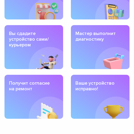
Вы сдадите
Мастер выполнит
устройство сами/
диагностику
курьером
Получит согласие
Ваше устройство
на ремонт
исправно!