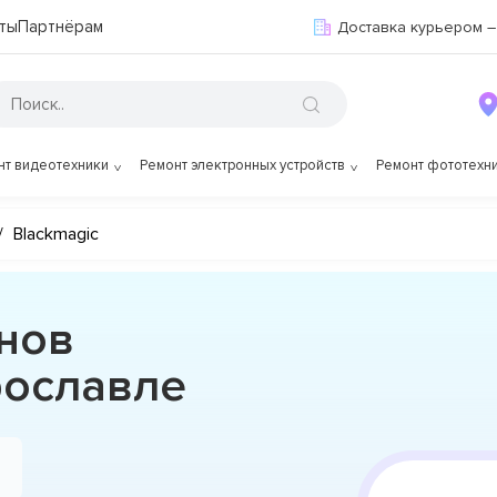
ты
Партнёрам
Доставка курьером –
нт видеотехники
Ремонт электронных устройств
Ремонт фототехн
/
Blackmagic
нов
рославле