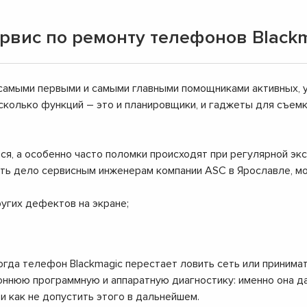
вис по ремонту телефонов Blackm
самыми первыми и самыми главными помощниками активных, 
сколько функций – это и планировщики, и гаджеты для съемк
, а особенно часто поломки происходят при регулярной эк
еть дело сервисным инженерам компании ASC в Ярославле, 
ругих дефектов на экране;
огда телефон Blackmagic перестает ловить сеть или принима
ннюю программную и аппаратную диагностику: именно она да
и как не допустить этого в дальнейшем.