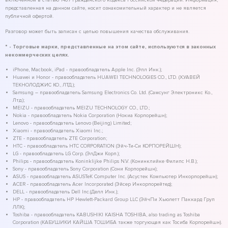
представленная на данном сайте, носит ознакомительный характер и не является
публичной офертой.
Разговор может быть записан с целью повышения качества обслуживания.
* - Торговые марки, представленные на этом сайте, используются в законных
некоммерческих целях.
iPhone, Macbook, iPad - правообладатель Apple Inc. (Эпл Инк.);
Huawei и Honor - правообладатель HUAWEI TECHNOLOGIES CO., LTD. (ХУАВЕЙ
ТЕКНОЛОДЖИС КО., ЛТД.);
Samsung – правообладатель Samsung Electronics Co. Ltd. (Самсунг Электроникс Ко.,
Лтд.);
MEIZU - правообладатель MEIZU TECHNOLOGY CO., LTD.;
Nokia - правообладатель Nokia Corporation (Нокиа Корпорейшн);
Lenovo - правообладатель Lenovo (Beijing) Limited;
Xiaomi - правообладатель Xiaomi Inc.;
ZTE - правообладатель ZTE Corporation;
HTC - правообладатель HTC CORPORATION (Эйч-Ти-Си КОРПОРЕЙШН);
LG - правообладатель LG Corp. (ЭлДжи Корп.);
Philips - правообладатель Koninklijke Philips N.V. (Конинклийке Филипс Н.В.);
Sony - правообладатель Sony Corporation (Сони Корпорейшн);
ASUS - правообладатель ASUSTeK Computer Inc. (Асустек Компьютер Инкорпорейшн);
ACER - правообладатель Acer Incorporated (Эйсер Инкорпорейтед);
DELL - правообладатель Dell Inc.(Делл Инк.);
HP - правообладатель HP Hewlett-Packard Group LLC (ЭйчПи Хьюлетт Паккард Груп
ЛЛК);
Toshiba - правообладатель KABUSHIKI KAISHA TOSHIBA, also trading as Toshiba
Corporation (КАБУШИКИ КАЙША ТОШИБА также торгующая как Тосиба Корпорейшн).